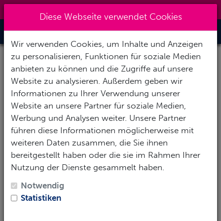
+49 40 401 49 41
|
info@7oceans.de
Diese Webseite verwendet Cookies
Toggle Nav
Wir verwenden Cookies, um Inhalte und Anzeigen
zu personalisieren, Funktionen für soziale Medien
anbieten zu können und die Zugriffe auf unsere
Website zu analysieren. Außerdem geben wir
Surendorf
Informationen zu Ihrer Verwendung unserer
Website an unsere Partner für soziale Medien,
Wenige Kilometer westlich der Kieler Fördemündung
Werbung und Analysen weiter. Unsere Partner
befindet sich das Ostseebad Surendorf. Seit jeher
führen diese Informationen möglicherweise mit
einer der schönsten und auch beliebtesten deutschen
weiteren Daten zusammen, die Sie ihnen
Ostsee-Tauchplätze. Denn hier bilden die Reste einer
bereitgestellt haben oder die sie im Rahmen Ihrer
gesprengten Torpedoversuchsanstalt ein einzigartiges
Nutzung der Dienste gesammelt haben.
Riff immenser Ausdehnung.
Notwendig
Ganze Generationen von Tauchern sind an den
Statistiken
imposanten Trümmern der TVA groß geworden. Auf
300 Metern erstrecken sich mächtige Betonwände,