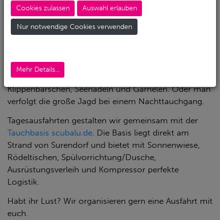
Kammerdächer und Überhänge. Am Kopf der Anlage
Cookies zulassen
Auswahl erlauben
geht es auf etwa 13m. Ein fantastischer Tauchplatz
Nur notwendige Cookies verwenden
für jede Ausbildungsstufe – ganz gleich, ob man
einige Teilstücke betaucht oder eine vollständige
Umrundung einplant. Im Spätsommer leuchtet das
Riff malerisch unter kunterbunten Algenwäldern. Hier
Mehr Details...
begegnet man Plattfischen, Dorschen, Seeforellen,
Klippenbarschen, Seenadeln und Garnelen. Oder man
verfolgt die große Jagd bei einem Nachttauchgang.
Tagesausfahrten gestalten wir gemeinsam mit der
Tauchbasis scubalu.de
. Die Basis liegt direkt am
Strand von Surendorf und bietet mit Sonnenwiese,
Rödeltischen, Spülvorrichtung/Dusche,
Ausrüstungsverleih und Kompressor perfekte
Logistik.
Habt ihr Lust? Wir organisieren gern eine Ausfahrt mit
euch.