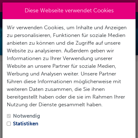
+49 40 401 49 41
|
info@7oceans.de
Diese Webseite verwendet Cookies
Toggle Nav
Wir verwenden Cookies, um Inhalte und Anzeigen
zu personalisieren, Funktionen für soziale Medien
GRUPPENREISE ECUDAOR UND
anbieten zu können und die Zugriffe auf unsere
GALAPAGOS 2026
Website zu analysieren. Außerdem geben wir
Informationen zu Ihrer Verwendung unserer
Website an unsere Partner für soziale Medien,
31. Oktober - 17. November 2026
Werbung und Analysen weiter. Unsere Partner
führen diese Informationen möglicherweise mit
Ecuador ist eines der variationsreichsten Länder der
weiteren Daten zusammen, die Sie ihnen
Erde: die koloniale Hauptstadt Quito, der höchste
bereitgestellt haben oder die sie im Rahmen Ihrer
freistehende Vulkan der Welt – der Cotopaxi – bunte
Nutzung der Dienste gesammelt haben.
Bauernmärkte, die Anden und der üppige Urwald
Notwendig
erzeugen eine ganz eigene Atmosphäre. Dazu bietet
Statistiken
das Land das wohl beste Tauchgebiet der Welt: die
Galapagos-Inseln.