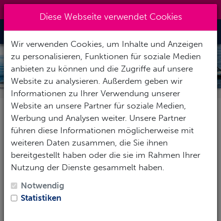
+49 40 401 49 41
|
info@7oceans.de
Diese Webseite verwendet Cookies
Toggle Nav
Wir verwenden Cookies, um Inhalte und Anzeigen
zu personalisieren, Funktionen für soziale Medien
SUP KURSE IN HAMBURG
anbieten zu können und die Zugriffe auf unsere
Website zu analysieren. Außerdem geben wir
Informationen zu Ihrer Verwendung unserer
Unsere SUP Kurse
Website an unsere Partner für soziale Medien,
Werbung und Analysen weiter. Unsere Partner
Stand Up Paddeling ist nicht schwer. Eine fundierte
führen diese Informationen möglicherweise mit
Einweisung reicht oft schon aus, um erste kleinere
weiteren Daten zusammen, die Sie ihnen
Ausflüge in Ufernähe sicher durchzuführen. Längere
bereitgestellt haben oder die sie im Rahmen Ihrer
Touren mit Gepäck, begleitenden Familienmitgliedern
Nutzung der Dienste gesammelt haben.
oder gar dem Hund erfordern ein gesondertes
Training.
Notwendig
Statistiken
Das gleiche gilt natürlich für alle Wettkampf-
Disziplinen. Aber all das kann man lernen – etwa mit