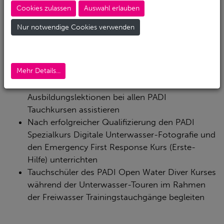
WILLKOMMEN IM TEAM!
Cookies zulassen
Auswahl erlauben
Lerninhalt und Ausbildungsziele
Nur notwendige Cookies verwenden
Tauchaktivitäten beaufsichtigen und bei der
Tauchausbildung mithelfen durch Planung,
Mehr Details...
Organisation und Führen von Tauchgängen
Einem PADI Instructor während der
Ausbildungslektionen bei allen PADI
Tauchkursen assistieren
Nach erfolgreicher Qualifizierung den PADI
Spezialkurs Digitale Unterwasser-Fotografie und
den Emergency First Response Kurs (Erste-
Hilfe) unterrichten
Tauchschüler des PADI Open Water Diver Kurses
während der Unterwasser-Touren im Rahmen
der Freiwasser Trainingstauchgänge begleiten