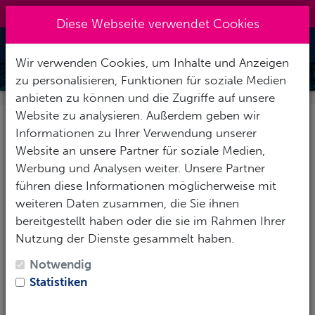
+49 40 401 49 41
|
info@7oceans.de
Diese Webseite verwendet Cookies
Toggle Nav
Wir verwenden Cookies, um Inhalte und Anzeigen
DIVEMASTER
zu personalisieren, Funktionen für soziale Medien
anbieten zu können und die Zugriffe auf unsere
Dein Tauchabenteuer auf der
professionellen Ebene
Website zu analysieren. Außerdem geben wir
im Sporttauchen beginnt mit dem PADI Divemaster
Informationen zu Ihrer Verwendung unserer
Programm.
Website an unsere Partner für soziale Medien,
Werbung und Analysen weiter. Unsere Partner
In enger Zusammenarbeit mit unseren Tauchlehrern
führen diese Informationen möglicherweise mit
erweiterst du dein
Fachwissen
und verbesserst deine
weiteren Daten zusammen, die Sie ihnen
Tauchfertigkeiten
auf ein professionelles Niveau. In
bereitgestellt haben oder die sie im Rahmen Ihrer
der Ausbildung zum PADI Divemaster wird deine
Nutzung der Dienste gesammelt haben.
Führungsqualität
gefordert und du lernst,
Tauchaktivitäten zu beaufsichtigen und unsere
Notwendig
Tauchlehrer bei ihrer Arbeit mit Tauchschülern zu
Statistiken
unterstützen.