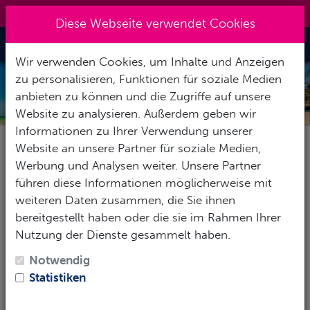
+49 40 401 49 41
|
info@7oceans.de
Diese Webseite verwendet Cookies
Toggle Nav
Wir verwenden Cookies, um Inhalte und Anzeigen
zu personalisieren, Funktionen für soziale Medien
KENIA
anbieten zu können und die Zugriffe auf unsere
Website zu analysieren. Außerdem geben wir
Informationen zu Ihrer Verwendung unserer
Website an unsere Partner für soziale Medien,
Pauschalereise
Hotel
Tauchbasis
Werbung und Analysen weiter. Unsere Partner
führen diese Informationen möglicherweise mit
weiteren Daten zusammen, die Sie ihnen
bereitgestellt haben oder die sie im Rahmen Ihrer
Reise-Zeitraum
Nutzung der Dienste gesammelt haben.
1
Erwachsene
-
Keine Kinder
Notwendig
Statistiken
SUCHEN